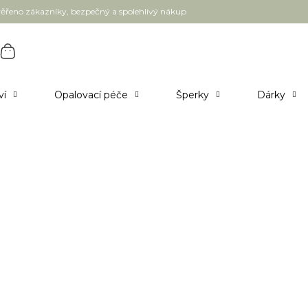
ěřeno zákazníky, bezpečný a spolehlivý nákup
ví
Opalovací péče
Šperky
Dárky
 aromaterapii a sílu krystalů