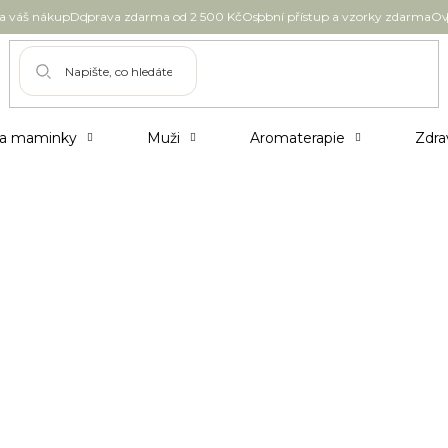
 váš nákup
Doprava zdarma od 2 500 Kč
Osobní přístup a vzorky zdarma
Ov
 a maminky
Muži
Aromaterapie
Zdra
uál krásy, který spojuje ájurvédu,