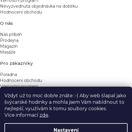
Věrnostní program
Nevyzvednutá objednávka na dobírku
Hodnocení obchodu
O nás
Náš příběh
Prodejna
Magazín
Masáže
Pro zákazníky
Poradna
Hodnocení obchodu
Věrnostní program
Vždyť už to moc dobře znáte :-) Aby web šlapal jako
Rychlé kontakty
švýcarské hodinky a mohla jsem Vám nabídnout to
nejlepší, využívám k tomu soubory cookies.
obchod@yeskinye.cz
+420 721 564 754
Více informací
zde
.
Nastavení