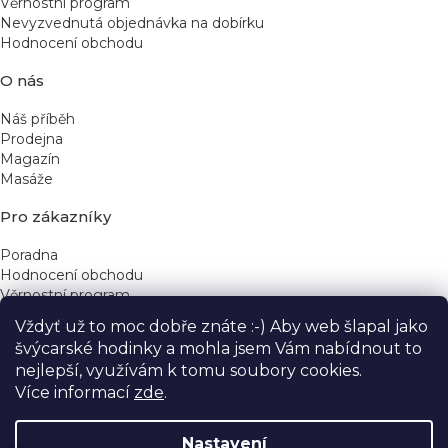
p
Věrnostní program
Nevyzvednutá objednávka na dobírku
i
Hodnocení obchodu
s
u
O nás
Náš příběh
Prodejna
Magazín
Masáže
Pro zákazníky
Poradna
Hodnocení obchodu
Věrnostní program
Vždyť už to moc dobře znáte :-) Aby web šlapal jako
Rychlé kontakty
švýcarské hodinky a mohla jsem Vám nabídnout to
nejlepší, využívám k tomu soubory cookies.
obchod@yeskinye.cz
+420 721 564 754
Více informací
zde
.
Nastavení