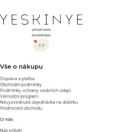
o
d
v
a
á
Z
c
n
í
í
á
p
p
r
a
v
t
k
í
y
v
Vše o nákupu
ý
p
Doprava a platba
i
Obchodní podmínky
s
Podmínky ochrany osobních údajů
u
Věrnostní program
Nevyzvednutá objednávka na dobírku
Hodnocení obchodu
O nás
Náš příběh