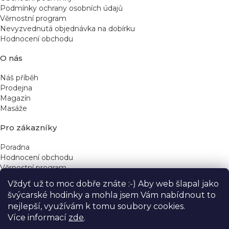
Podmínky ochrany osobních údajů
Věrnostní program
Nevyzvednutá objednávka na dobírku
Hodnocení obchodu
O nás
Náš příběh
Prodejna
Magazín
Masáže
Pro zákazníky
Poradna
Hodnocení obchodu
Věrnostní program
Vždyť už to moc dobře znáte :-) Aby web šlapal jako
Rychlé kontakty
švýcarské hodinky a mohla jsem Vám nabídnout to
nejlepší, využívám k tomu soubory cookies.
obchod@yeskinye.cz
+420 721 564 754
Více informací
zde
.