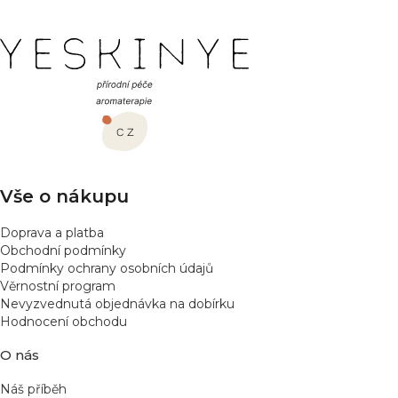
v
l
Z
á
á
d
a
p
c
a
í
t
p
í
r
v
Vše o nákupu
k
y
Doprava a platba
v
Obchodní podmínky
ý
Podmínky ochrany osobních údajů
p
Věrnostní program
Nevyzvednutá objednávka na dobírku
i
Hodnocení obchodu
s
u
O nás
Náš příběh