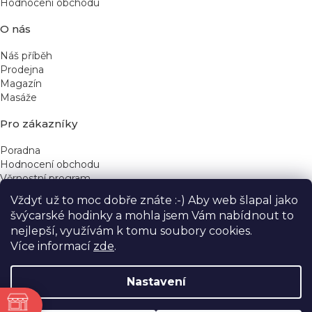
Hodnocení obchodu
O nás
Náš příběh
Prodejna
Magazín
Masáže
Pro zákazníky
Poradna
Hodnocení obchodu
Věrnostní program
Vždyť už to moc dobře znáte :-) Aby web šlapal jako
Rychlé kontakty
švýcarské hodinky a mohla jsem Vám nabídnout to
nejlepší, využívám k tomu soubory cookies.
obchod@yeskinye.cz
+420 721 564 754
Více informací
zde
.
Nastavení
ně
Vytvořil Shoptet