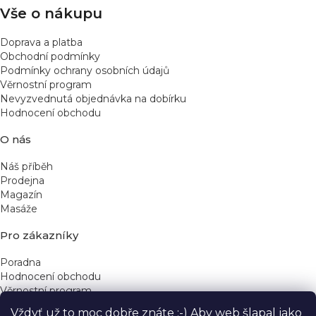
v
Vše o nákupu
ý
p
Doprava a platba
i
Obchodní podmínky
s
Podmínky ochrany osobních údajů
u
Věrnostní program
Nevyzvednutá objednávka na dobírku
Hodnocení obchodu
O nás
Náš příběh
Prodejna
Magazín
Masáže
Pro zákazníky
Poradna
Hodnocení obchodu
Věrnostní program
Vždyť už to moc dobře znáte :-) Aby web šlapal jako