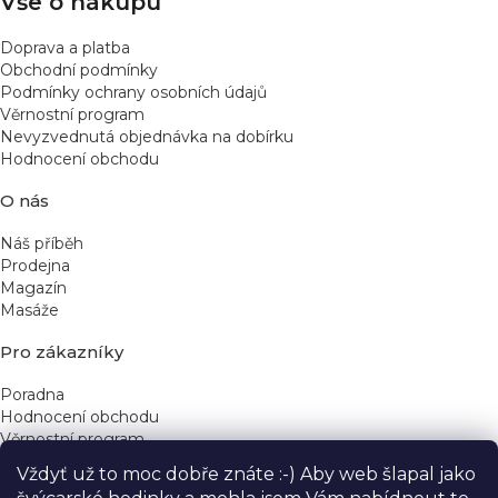
Vše o nákupu
Doprava a platba
Obchodní podmínky
Podmínky ochrany osobních údajů
Věrnostní program
Nevyzvednutá objednávka na dobírku
Hodnocení obchodu
O nás
Náš příběh
Prodejna
Magazín
Masáže
Pro zákazníky
Poradna
Hodnocení obchodu
Věrnostní program
Vždyť už to moc dobře znáte :-) Aby web šlapal jako
Rychlé kontakty