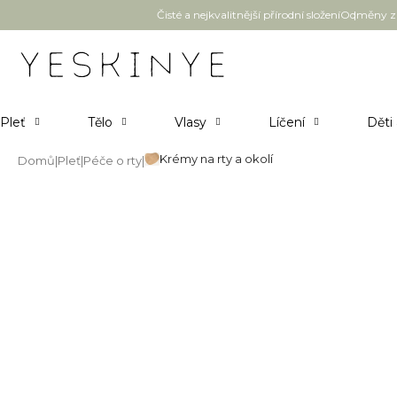
Přejít
Čisté a nejkvalitnější přírodní složení
Odměny za
na
obsah
Pleť
Tělo
Vlasy
Líčení
Děti
Krémy na rty a okolí
Domů
Pleť
Péče o rty
Krémy na rty a okolí
Pečující kosmetika na vysušené a popraskané oko
aftám a lišejům.
Nejprodávanější