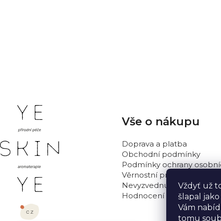
ů
k
t
NOBILIS TILIA 
ů
ml
219 Kč
Z
Vše o nákupu
á
p
Doprava a platba
a
Obchodní podmínky
t
Podmínky ochrany osobní
Věrnostní program
í
Nevyzvednutá objednávka
Vždyť už t
Hodnocení obchodu
šlapal jak
Vám nabídn
tomu soub