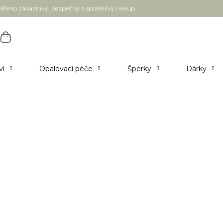
ěřeno zákazníky, bezpečný a spolehlivý nákup
ví
Opalovací péče
Šperky
Dárky
 nosu
podrážděnou od rýmy, pomáhá proti oparům,
NATUINT COSMETICS Aloe vera gel s