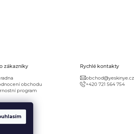
a gel s
Inlight Bio intenzivní balzám na vrásky
(Line Softener Intensive)
2 199 Kč
Detail
o zákazníky
Rychlé kontakty
radna
obchod@yeskinye.cz
dnocení obchodu
+420 721 564 754
rnostní program
ouhlasím