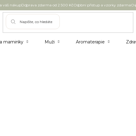
 váš nákup
Doprava zdarma od 2 500 Kč
Osobní přístup a vzorky zdarma
Ov
 a maminky
Muži
Aromaterapie
Zdra
lí rtů a nosu. Regeneruje a chrání pokožku okolo
Inlight Bio intenzivní balzám na vrásky