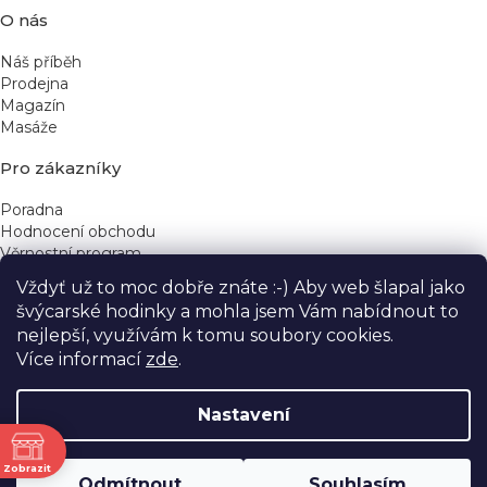
u
O nás
Náš příběh
Prodejna
Magazín
Masáže
Pro zákazníky
Poradna
Hodnocení obchodu
Věrnostní program
Vždyť už to moc dobře znáte :-) Aby web šlapal jako
Rychlé kontakty
švýcarské hodinky a mohla jsem Vám nabídnout to
nejlepší, využívám k tomu soubory cookies.
obchod@yeskinye.cz
+420 721 564 754
Více informací
zde
.
Nastavení
ně
Vytvořil Shoptet
Zobrazit
Odmítnout
Souhlasím
Copyright 2026
Yeskinye
. Všechna práva vyhrazena.