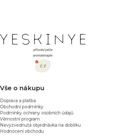
689 Kč
759 Kč
Detail
Detail
4
položek celkem
O
v
l
Z
á
á
d
a
p
c
a
í
t
p
í
r
v
Vše o nákupu
k
y
Doprava a platba
v
Obchodní podmínky
ý
Podmínky ochrany osobních údajů
p
Věrnostní program
Nevyzvednutá objednávka na dobírku
i
Hodnocení obchodu
s