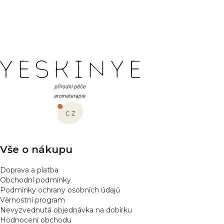
r
646
položek celkem
O
á
n
NAHORU
v
k
l
o
á
v
d
á
Z
n
a
í
á
c
í
p
p
a
r
t
v
í
k
y
Vše o nákupu
v
ý
Doprava a platba
p
Obchodní podmínky
i
Podmínky ochrany osobních údajů
s
Věrnostní program
Nevyzvednutá objednávka na dobírku
u
Hodnocení obchodu