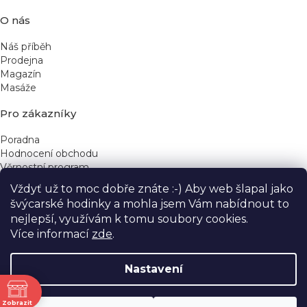
O nás
Náš příběh
Prodejna
Magazín
Masáže
Pro zákazníky
Poradna
Hodnocení obchodu
Věrnostní program
Vždyť už to moc dobře znáte :-) Aby web šlapal jako
Rychlé kontakty
švýcarské hodinky a mohla jsem Vám nabídnout to
nejlepší, využívám k tomu soubory cookies.
obchod@yeskinye.cz
+420 721 564 754
Více informací
zde
.
Nastavení
ně
Vytvořil Shoptet
Zobrazit