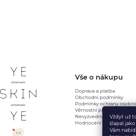
Opište text z obrázku
Vložením zprávy souhlasíte s
podmínkami ochrany osobn
ODESLAT
Z
Vše o nákupu
á
p
Doprava a platba
a
Obchodní podmínky
t
Podmínky ochrany osobní
Věrnostní program
í
Nevyzvednutá objednávka
Vždyť už t
Hodnocení obchodu
šlapal jak
Vám nabídn