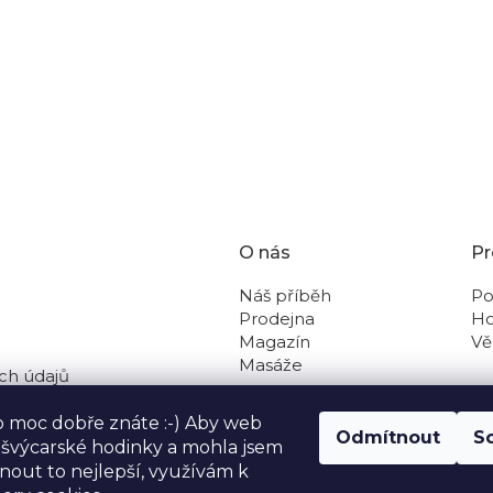
ích údajů
O nás
Pr
Náš příběh
Po
Prodejna
Ho
Magazín
Vě
Masáže
ch údajů
 na dobírku
o moc dobře znáte :-) Aby web
Odmítnout
S
o švýcarské hodinky a mohla jsem
out to nejlepší, využívám k