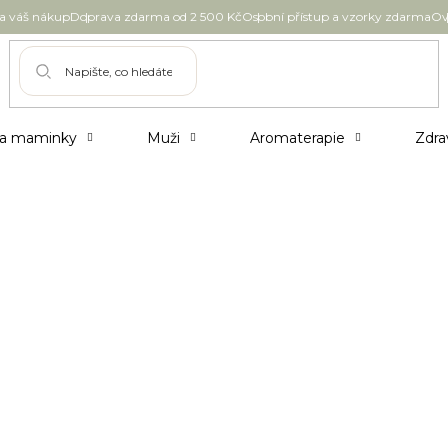
 váš nákup
Doprava zdarma od 2 500 Kč
Osobní přístup a vzorky zdarma
Ov
 a maminky
Muži
Aromaterapie
Zdra
nevíte co vybrat?
sím o sobě pár řádků :-)
nní/noční, krémy, masky,...atd.) co byste chtěla nakoupit a 