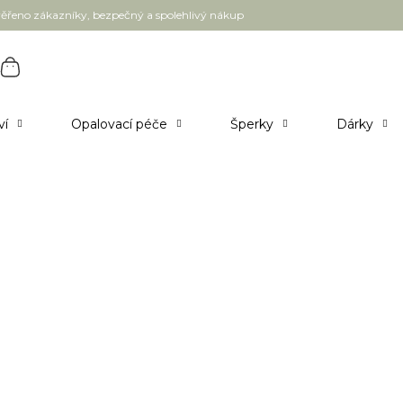
ěřeno zákazníky, bezpečný a spolehlivý nákup
ví
Opalovací péče
Šperky
Dárky
kolik cca chcete do kosmetiky investovat.