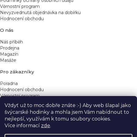
Podmínky ochrany osobních údajů
u
Věrnostní program
Nevyzvednutá objednávka na dobírku
Hodnocení obchodu
O nás
Náš příběh
Prodejna
Magazín
Masáže
Pro zákazníky
Poradna
Hodnocení obchodu
Věrnostní program
Vždyť už to moc dobře znáte :-) Aby web šlapal jako
Rychlé kontakty
švýcarské hodinky a mohla jsem Vám nabídnout to
nejlepší, využívám k tomu soubory cookies.
obchod@yeskinye.cz
+420 721 564 754
Více informací
zde
.