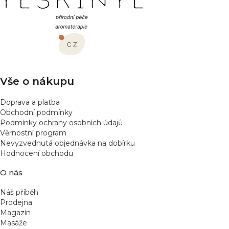
á
d
a
p
c
a
í
t
p
í
r
v
Vše o nákupu
k
y
Doprava a platba
v
Obchodní podmínky
ý
Podmínky ochrany osobních údajů
p
Věrnostní program
Nevyzvednutá objednávka na dobírku
i
Hodnocení obchodu
s
u
O nás
Náš příběh
Prodejna
Magazín
Masáže