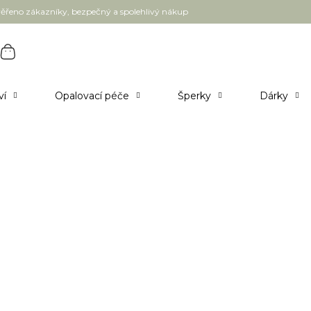
ěřeno zákazníky, bezpečný a spolehlivý nákup
ví
Opalovací péče
Šperky
Dárky
UOGA UOGA LIP & CHEEK Multilíčidlo
na rty a tváře 4,2 g
549 Kč