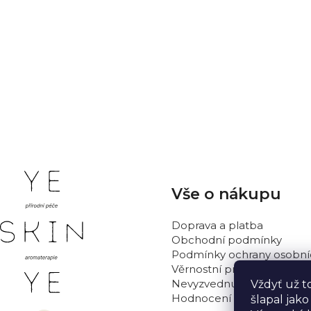
Z
Vše o nákupu
á
p
Doprava a platba
a
Obchodní podmínky
t
Podmínky ochrany osobní
Věrnostní program
í
Nevyzvednutá objednávka
Vždyť už t
Hodnocení obchodu
šlapal jak