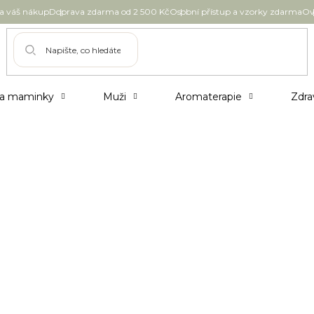
 váš nákup
Doprava zdarma od 2 500 Kč
Osobní přístup a vzorky zdarma
Ov
 a maminky
Muži
Aromaterapie
Zdra
Couleur Caramel Multifunkční paletka
Perfect Complexion edice Maharani 1 ks
1 290 Kč