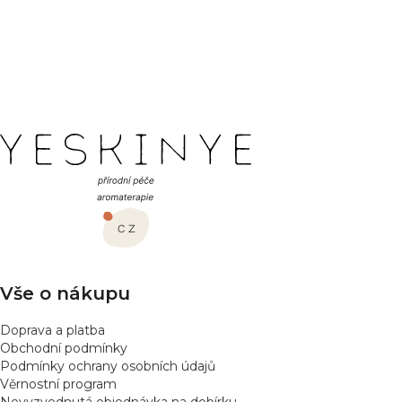
Buďte první, kdo napíše příspěvek k této položce.
PŘIDAT HODNOCENÍ
Z
á
p
a
t
í
Vše o nákupu
Doprava a platba
Obchodní podmínky
Podmínky ochrany osobních údajů
Věrnostní program
Nevyzvednutá objednávka na dobírku