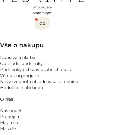
á
d
a
p
c
a
í
t
p
í
r
v
Vše o nákupu
k
y
Doprava a platba
v
Obchodní podmínky
ý
Podmínky ochrany osobních údajů
p
Věrnostní program
Nevyzvednutá objednávka na dobírku
i
Hodnocení obchodu
s
u
O nás
Náš příběh
Prodejna
Magazín
Masáže