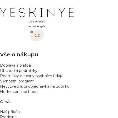
v
a
á
Z
c
n
í
í
á
p
p
r
a
v
t
k
í
y
v
Vše o nákupu
ý
p
Doprava a platba
i
Obchodní podmínky
s
Podmínky ochrany osobních údajů
u
Věrnostní program
Nevyzvednutá objednávka na dobírku
Hodnocení obchodu
O nás
Náš příběh
Prodejna