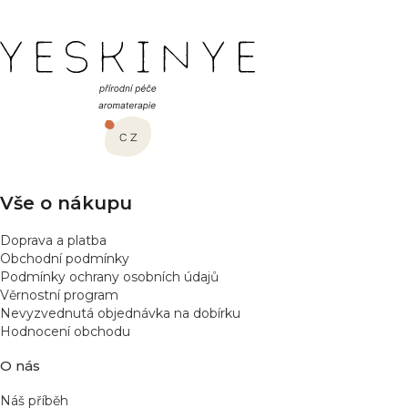
o
d
v
a
á
Z
c
n
í
í
á
p
p
r
a
v
t
k
í
y
v
Vše o nákupu
ý
p
Doprava a platba
i
Obchodní podmínky
s
Podmínky ochrany osobních údajů
u
Věrnostní program
Nevyzvednutá objednávka na dobírku
Hodnocení obchodu
O nás
Náš příběh