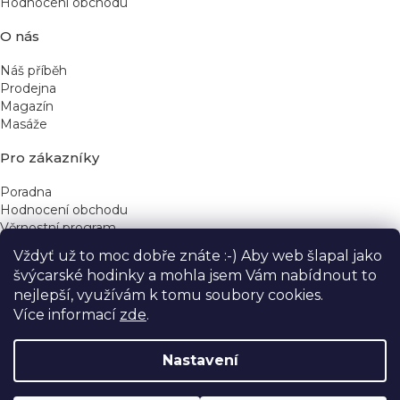
Hodnocení obchodu
O nás
Náš příběh
Prodejna
Magazín
Masáže
Pro zákazníky
Poradna
Hodnocení obchodu
Věrnostní program
Vždyť už to moc dobře znáte :-) Aby web šlapal jako
Rychlé kontakty
švýcarské hodinky a mohla jsem Vám nabídnout to
nejlepší, využívám k tomu soubory cookies.
obchod@yeskinye.cz
+420 721 564 754
Více informací
zde
.
Nastavení
Vytvořil Shoptet