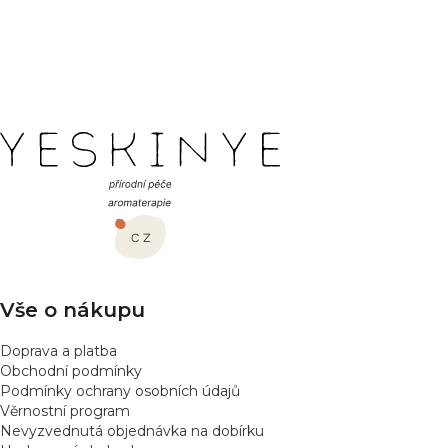
Buďte první, kdo napíše příspěvek k této položce.
PŘIDAT HODNOCENÍ
Z
á
p
a
t
í
Vše o nákupu
Doprava a platba
Obchodní podmínky
Podmínky ochrany osobních údajů
Věrnostní program
Nevyzvednutá objednávka na dobírku