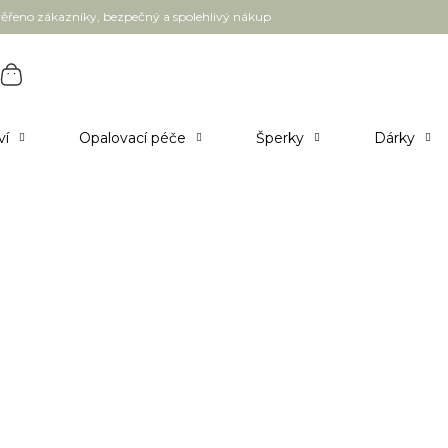
ěřeno zákazníky, bezpečný a spolehlivý nákup
ví
Opalovací péče
Šperky
Dárky