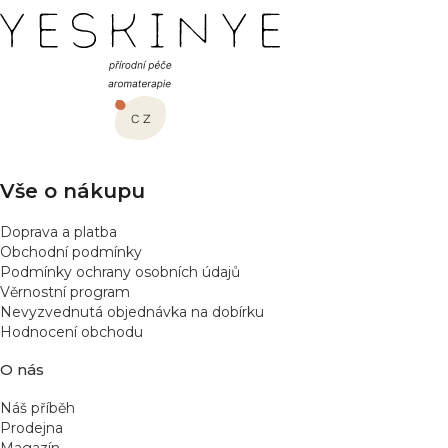
l
Z
á
á
d
a
p
c
a
í
t
p
í
r
v
Vše o nákupu
k
y
Doprava a platba
v
Obchodní podmínky
ý
Podmínky ochrany osobních údajů
p
Věrnostní program
Nevyzvednutá objednávka na dobírku
i
Hodnocení obchodu
s
u
O nás
Náš příběh
Prodejna