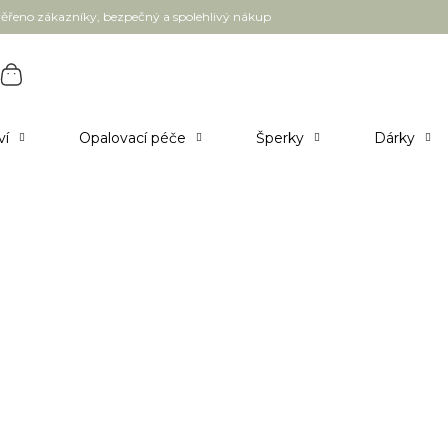
ěřeno zákazníky, bezpečný a spolehlivý nákup
ví
Opalovací péče
Šperky
Dárky
h sprchových gelů, mýdel a peelingů, pokračujte
ALMARA SOAP Přírodní mýdlo Lemon