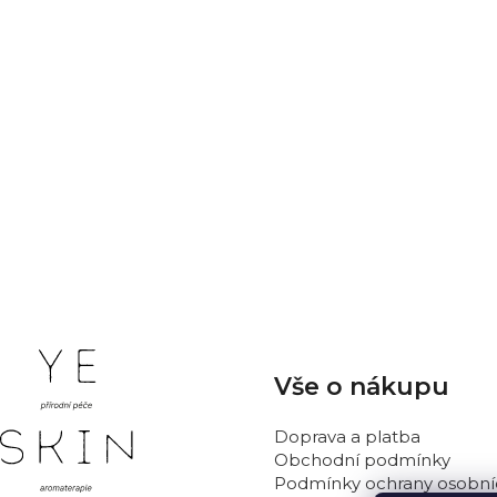
Nobilis Tilia Sp
ml
234 Kč
Z
Vše o nákupu
á
p
Doprava a platba
a
Obchodní podmínky
t
Podmínky ochrany osobní