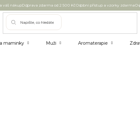
 váš nákup
Doprava zdarma od 2 500 Kč
Osobní přístup a vzorky zdarma
Ov
 a maminky
Muži
Aromaterapie
Zdra
pro péči o pokožku celého těla. Začněte u svěžíc
ete cestu u relaxačních masážních olejů.
CANNOR Vysoce regenerační balzám