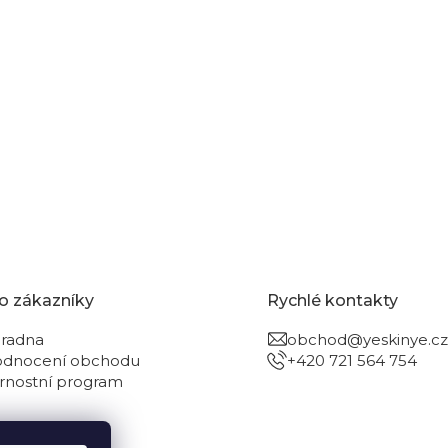
 značky v péči o pleť, nikdy jsem nic lepšího neměla!
o zákazníky
Rychlé kontakty
radna
obchod@yeskinye.cz
dnocení obchodu
+420 721 564 754
rnostní program