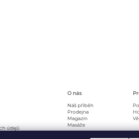
 jsem moc spokojená. Doporučuji vyzkoušet všechny produkty této
O nás
Pr
Náš příběh
Po
Prodejna
Ho
Magazín
Vě
Masáže
ch údajů