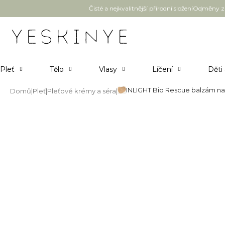
Přejít
Čisté a nejkvalitnější přírodní složení
Odměny za
na
obsah
Pleť
Tělo
Vlasy
Líčení
Děti
INLIGHT Bio Rescue balzám na 
Domů
Pleť
Pleťové krémy a séra
INLIGHT Bio Rescue balzám na 
Průměrné
3 hodnocení
Podrobnosti hodnocení
hodnocení
produktu
je
5,0
z
5
hvězdiček.