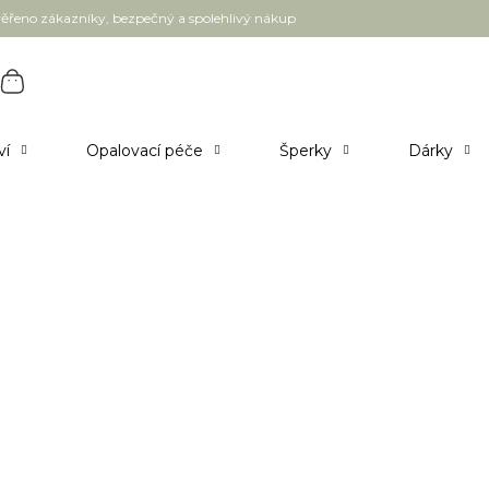
ěřeno zákazníky, bezpečný a spolehlivý nákup
ví
Opalovací péče
Šperky
Dárky