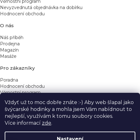
u
Věrnostní program
Nevyzvednutá objednávka na dobírku
Hodnocení obchodu
O nás
Náš příběh
Prodejna
Magazín
Masáže
Pro zákazníky
Poradna
Hodnocení obchodu
Věrnostní program
Vždyť už to moc dobře znáte :-) Aby web šlapal jako
Rychlé kontakty
švýcarské hodinky a mohla jsem Vám nabídnout to
nejlepší, využívám k tomu soubory cookies.
obchod@yeskinye.cz
+420 721 564 754
Více informací
zde
.
Nastavení