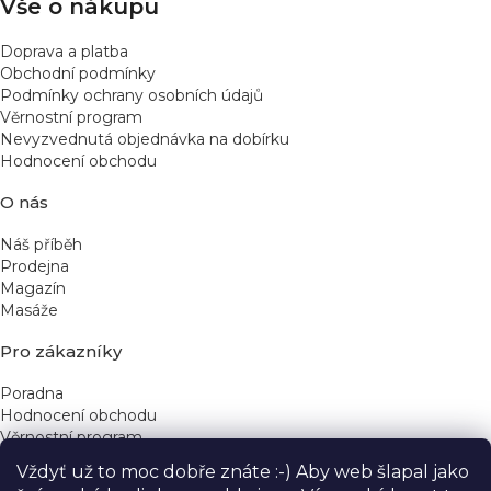
Vše o nákupu
Doprava a platba
Obchodní podmínky
Podmínky ochrany osobních údajů
Věrnostní program
Nevyzvednutá objednávka na dobírku
Hodnocení obchodu
O nás
Náš příběh
Prodejna
Magazín
Masáže
Pro zákazníky
Poradna
Hodnocení obchodu
Věrnostní program
Vždyť už to moc dobře znáte :-) Aby web šlapal jako
Rychlé kontakty