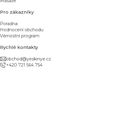
Masáže
Pro zákazníky
Poradna
Hodnocení obchodu
Věrnostní program
Rychlé kontakty
obchod@yeskinye.cz
+420 721 564 754
Vytvořil Shoptet
Copyright 2026
Yeskinye
. Všechna práva vyhrazena.
Upravit nastavení cookies