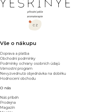
Z
á
p
a
t
í
Vše o nákupu
Doprava a platba
Obchodní podmínky
Podmínky ochrany osobních údajů
Věrnostní program
Nevyzvednutá objednávka na dobírku
Hodnocení obchodu
O nás
Náš příběh
Prodejna
Magazín