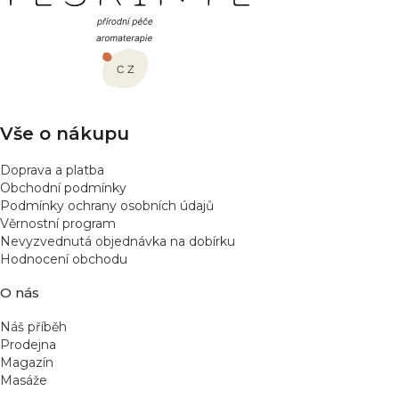
á
p
a
t
í
Vše o nákupu
Doprava a platba
Obchodní podmínky
Podmínky ochrany osobních údajů
Věrnostní program
Nevyzvednutá objednávka na dobírku
Hodnocení obchodu
O nás
Náš příběh
Prodejna
Magazín
Masáže