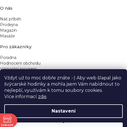
O nás
Náš příběh
Prodejna
Magazín
Masáže
Pro zákazníky
Poradna
Hodnocení obchodu
Věrnostní program
Vždyť už to moc dobře znáte :-) Aby web šlapal jako
Rychlé kontakty
švýcarské hodinky a mohla jsem Vám nabídnout to
nejlepší, využívám k tomu soubory cookies.
obchod@yeskinye.cz
+420 721 564 754
Více informací
zde
.
Nastavení
ně
Vytvořil Shoptet
Zobrazit