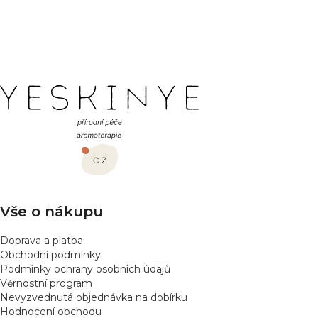
PŘIDAT HODNOCENÍ
Z
á
p
a
t
í
Vše o nákupu
Doprava a platba
Obchodní podmínky
Podmínky ochrany osobních údajů
Věrnostní program
Nevyzvednutá objednávka na dobírku
Hodnocení obchodu