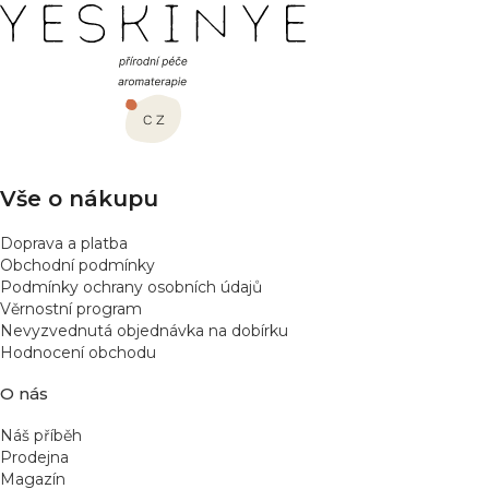
Z
á
p
a
t
í
Vše o nákupu
Doprava a platba
Obchodní podmínky
Podmínky ochrany osobních údajů
Věrnostní program
Nevyzvednutá objednávka na dobírku
Hodnocení obchodu
O nás
Náš příběh
Prodejna
Magazín