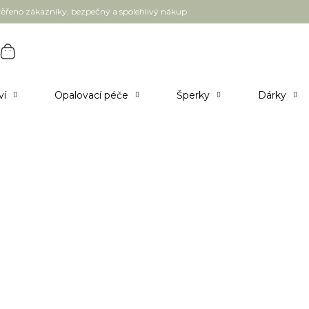
ěřeno zákazníky, bezpečný a spolehlivý nákup
ví
Opalovací péče
Šperky
Dárky
odání 3 - 5 pracovních dnů