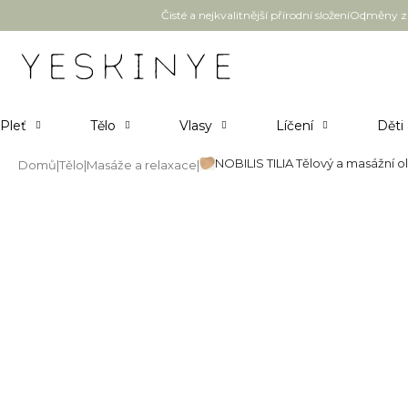
Přejít
Čisté a nejkvalitnější přírodní složení
Odměny za
na
obsah
Pleť
Tělo
Vlasy
Líčení
Děti
NOBILIS TILIA Tělový a masážní ol
Domů
Tělo
Masáže a relaxace
NOBILIS TILIA Tělový a masážní
Průměrné
Neohodnoceno
Podrobnosti hodnocení
hodnocení
produktu
je
0,0
z
5
hvězdiček.