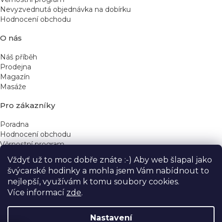
Nevyzvednutá objednávka na dobírku
Hodnocení obchodu
O nás
Náš příběh
Prodejna
Magazín
Masáže
Pro zákazníky
Poradna
Hodnocení obchodu
Věrnostní program
Vždyť už to moc dobře znáte :-) Aby web šlapal jako
Rychlé kontakty
švýcarské hodinky a mohla jsem Vám nabídnout to
nejlepší, využívám k tomu soubory cookies.
obchod@yeskinye.cz
+420 721 564 754
Více informací
zde
.
Nastavení