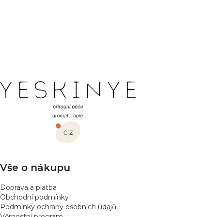
Buďte první, kdo napíše příspěvek k této položce.
PŘIDAT HODNOCENÍ
Z
á
p
a
t
í
Vše o nákupu
Doprava a platba
Obchodní podmínky
Podmínky ochrany osobních údajů
Věrnostní program