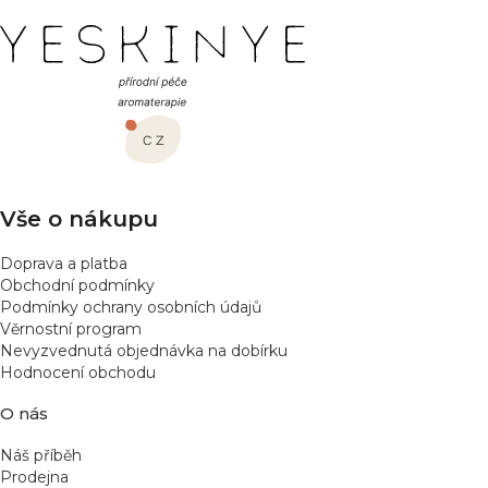
Z
á
p
a
t
í
Vše o nákupu
Doprava a platba
Obchodní podmínky
Podmínky ochrany osobních údajů
Věrnostní program
Nevyzvednutá objednávka na dobírku
Hodnocení obchodu
O nás
Náš příběh
Prodejna