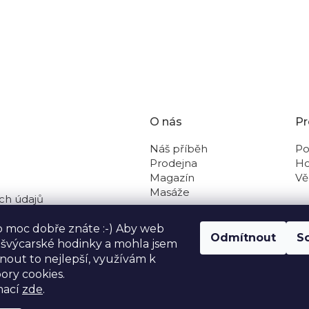
O nás
Pr
Náš příběh
Po
Prodejna
Ho
Magazín
Vě
Masáže
ch údajů
 na dobírku
o moc dobře znáte :-) Aby web
Odmítnout
S
o švýcarské hodinky a mohla jsem
out to nejlepší, využívám k
ory cookies.
mací
zde
.