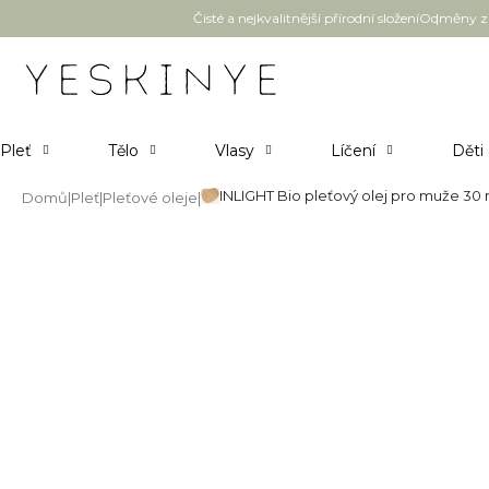
Přejít
Čisté a nejkvalitnější přírodní složení
Odměny za
na
obsah
Pleť
Tělo
Vlasy
Líčení
Děti
INLIGHT Bio pleťový olej pro muže 30 
Domů
Pleť
Pleťové oleje
INLIGHT Bio pleťový olej pro 
Průměrné
Neohodnoceno
Podrobnosti hodnocení
hodnocení
produktu
je
0,0
z
5
hvězdiček.