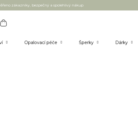
ěřeno zákazníky, bezpečný a spolehlivý nákup
ví
Opalovací péče
Šperky
Dárky