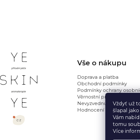
PŘIDAT HODNOCENÍ
Z
Vše o nákupu
á
p
Doprava a platba
a
Obchodní podmínky
t
Podmínky ochrany osobní
Věrnostní program
í
Nevyzvednutá objednávka
Vždyť už t
Hodnocení obchodu
šlapal jak
Vám nabídn
tomu soub
Více infor