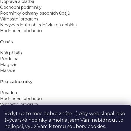
Doprava a platba
Obchodní podmínky
Podmínky ochrany osobních údajů
Věrnostní program
Nevyzvednutá objednávka na dobírku
Hodnocení obchodu
O nás
Náš příběh
Prodejna
Magazín
Masáže
Pro zákazníky
Poradna
Hodnocení obchodu
Věrnostní program
Vždyť už to moc dobře znáte :-) Aby web šlapal jako
Rychlé kontakty
švýcarské hodinky a mohla jsem Vám nabídnout to
nejlepší, využívám k tomu soubory cookies.
obchod@yeskinye.cz