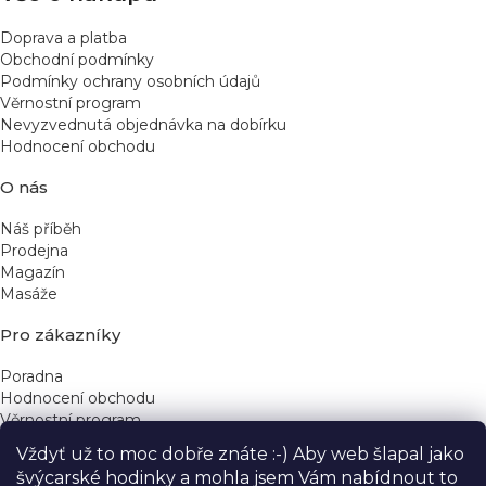
ý
p
Doprava a platba
i
Obchodní podmínky
s
Podmínky ochrany osobních údajů
u
Věrnostní program
Nevyzvednutá objednávka na dobírku
Hodnocení obchodu
O nás
Náš příběh
Prodejna
Magazín
Masáže
Pro zákazníky
Poradna
Hodnocení obchodu
Věrnostní program
Vždyť už to moc dobře znáte :-) Aby web šlapal jako
Rychlé kontakty
švýcarské hodinky a mohla jsem Vám nabídnout to