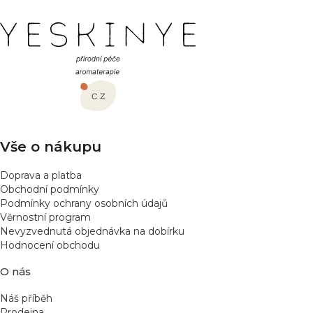
Z
á
p
a
t
í
Vše o nákupu
Doprava a platba
Obchodní podmínky
Podmínky ochrany osobních údajů
Věrnostní program
Nevyzvednutá objednávka na dobírku
Hodnocení obchodu
O nás
Náš příběh
Prodejna