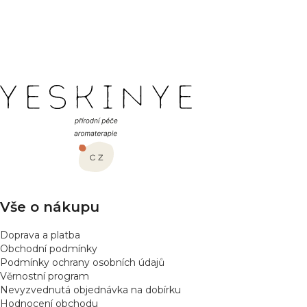
PŘIDAT HODNOCENÍ
Z
á
p
a
t
í
Vše o nákupu
Doprava a platba
Obchodní podmínky
Podmínky ochrany osobních údajů
Věrnostní program
Nevyzvednutá objednávka na dobírku
Hodnocení obchodu