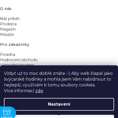
O nás
Náš příběh
Prodejna
Magazín
Masáže
Pro zákazníky
Poradna
Hodnocení obchodu
Věrnostní program
Vždyť už to moc dobře znáte :-) Aby web šlapal jako
Rychlé kontakty
švýcarské hodinky a mohla jsem Vám nabídnout to
nejlepší, využívám k tomu soubory cookies.
obchod@yeskinye.cz
+420 721 564 754
Více informací
zde
.
Nastavení
ně
Vytvořil Shoptet
Zobrazit