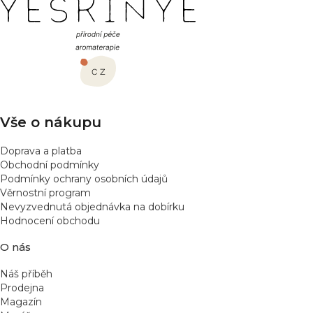
Z
o
á
c
e
p
n
a
í
t
í
Vše o nákupu
Doprava a platba
Obchodní podmínky
Podmínky ochrany osobních údajů
Věrnostní program
Nevyzvednutá objednávka na dobírku
Hodnocení obchodu
O nás
Náš příběh
Prodejna
Magazín