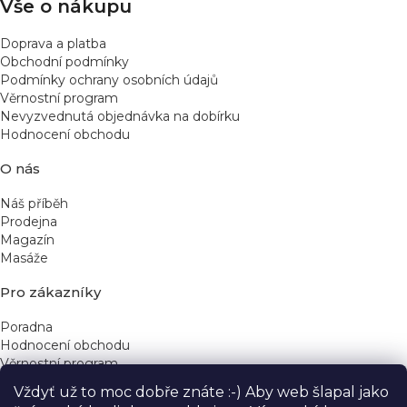
Vše o nákupu
Doprava a platba
Obchodní podmínky
Podmínky ochrany osobních údajů
Věrnostní program
Nevyzvednutá objednávka na dobírku
Hodnocení obchodu
O nás
Náš příběh
Prodejna
Magazín
Masáže
Pro zákazníky
Poradna
Hodnocení obchodu
Věrnostní program
Vždyť už to moc dobře znáte :-) Aby web šlapal jako
Rychlé kontakty