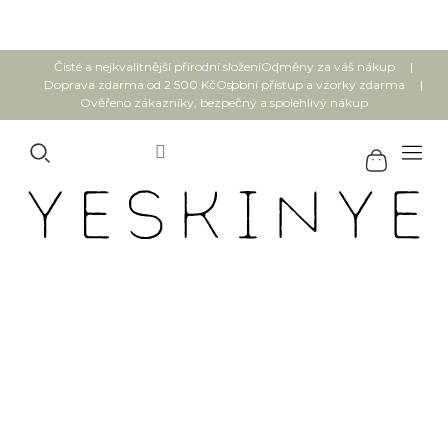
Přejít
na
obsah
Čisté a nejkvalitnější přírodní složení
Odměny za váš nákup
Doprava zdarma od 2 500 Kč
Osobní přístup a vzorky zdarma
Ověřeno zákazníky, bezpečný a spolehlivý nákup
LOBEY Sérum na podporu růstu
a proti vypadávání vlasů
Intense 50 ml
Průměrné
Neohodnoceno
Podrobnosti hodnocení
Top
hodnocení
produktu
je