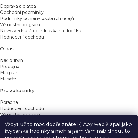
Doprava a platba
Obchodní podmínky
Podmínky ochrany osobních údajů
Věrnostní program
Nevyzvednutá objednávka na dobírku
Hodnocení obchodu
O nás
Náš příběh
Prodejna
Magazín
Masáže
Pro zákazníky
Poradna
Hodnocení obchodu
Věrnostní program
Vždyť už to moc dobře znáte :-) Aby web šlapal jako
Rychlé kontakty
švýcarské hodinky a mohla jsem Vám nabídnout to
nejlepší, využívám k tomu soubory cookies.
obchod@yeskinye.cz