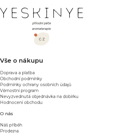
Z
á
p
a
t
í
Vše o nákupu
Doprava a platba
Obchodní podmínky
Podmínky ochrany osobních údajů
Věrnostní program
Nevyzvednutá objednávka na dobírku
Hodnocení obchodu
O nás
Náš příběh
Prodejna