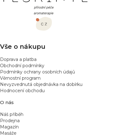
á
p
a
t
í
Vše o nákupu
Doprava a platba
Obchodní podmínky
Podmínky ochrany osobních údajů
Věrnostní program
Nevyzvednutá objednávka na dobírku
Hodnocení obchodu
O nás
Náš příběh
Prodejna
Magazín
Masáže