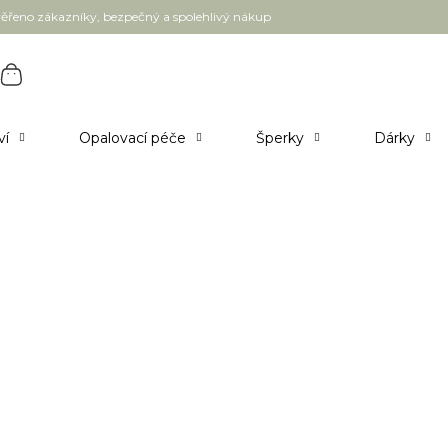
ěřeno zákazníky, bezpečný a spolehlivý nákup
ví
Opalovací péče
Šperky
Dárky
s CBD 15 ml