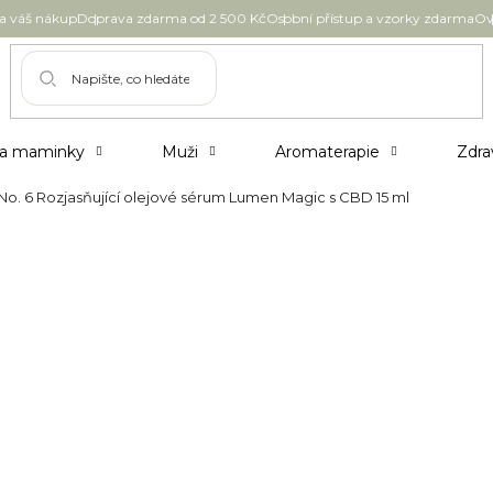
 váš nákup
Doprava zdarma od 2 500 Kč
Osobní přístup a vzorky zdarma
Ov
 a maminky
Muži
Aromaterapie
Zdra
o. 6 Rozjasňující olejové sérum Lumen Magic s CBD 15 ml
ící olejové sérum Lumen Magic 
1 980 Kč
Měrná
Skladem
cena:
Možnosti doručení