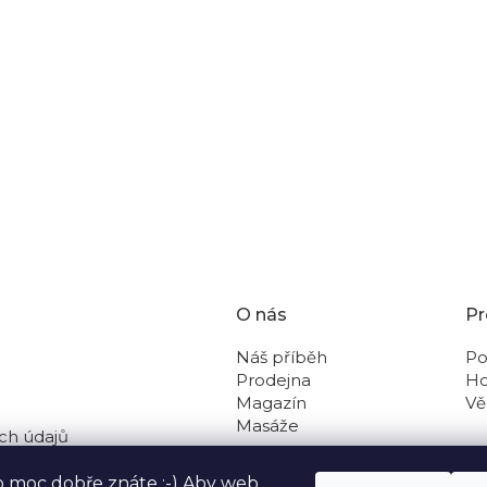
 olejů
O nás
Pr
Náš příběh
Po
Prodejna
Ho
Magazín
Vě
Masáže
ch údajů
 na dobírku
o moc dobře znáte :-) Aby web