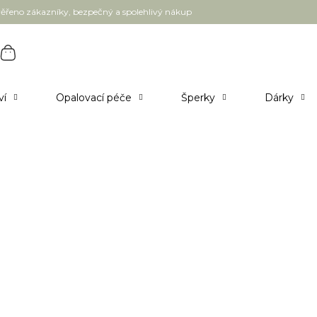
ěřeno zákazníky, bezpečný a spolehlivý nákup
ví
Opalovací péče
Šperky
Dárky
N A NEROLI 1 ks