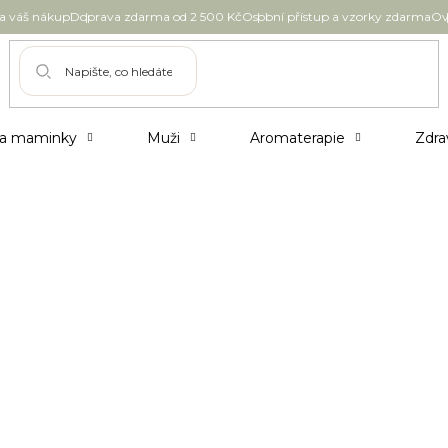
 váš nákup
Doprava zdarma od 2 500 Kč
Osobní přístup a vzorky zdarma
Ov
 a maminky
Muži
Aromaterapie
Zdra
Číňané a Mayové a díky svým účinkům v péči o
m šípkový olej pomůže a jak ho začít používat?