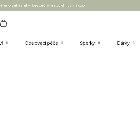
ěřeno zákazníky, bezpečný a spolehlivý nákup
ví
Opalovací péče
Šperky
Dárky