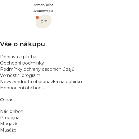
á
p
a
t
í
Vše o nákupu
Doprava a platba
Obchodní podmínky
Podmínky ochrany osobních údajů
Věrnostní program
Nevyzvednutá objednávka na dobírku
Hodnocení obchodu
O nás
Náš příběh
Prodejna
Magazín
Masáže