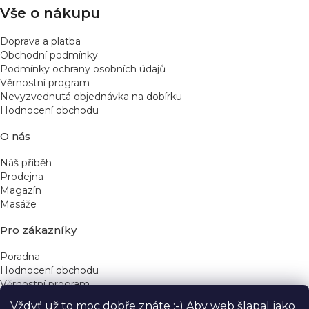
Vše o nákupu
Doprava a platba
Obchodní podmínky
Podmínky ochrany osobních údajů
Věrnostní program
Nevyzvednutá objednávka na dobírku
Hodnocení obchodu
O nás
Náš příběh
Prodejna
Magazín
Masáže
Pro zákazníky
Poradna
Hodnocení obchodu
Věrnostní program
Vždyť už to moc dobře znáte :-) Aby web šlapal jako